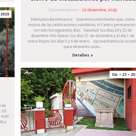
Documentación
22 diciembre, 2019
2019
Estimados Beneficiarios: Queremos informarles que, como
motivo de las celebraciones navideñas, el Centro permanecer
cerrado los siguientes días: Navidad: los días 24 y 25 de
diciembre Año Nuevo: los días 31 de diciembre y el día 1 de
enero Reyes: los días 5 y 6 de enero Aprovechamos la ocasi
para desearles unas…
Detalles
Dic
23
20
4 de
: DE
 9:00
00 a