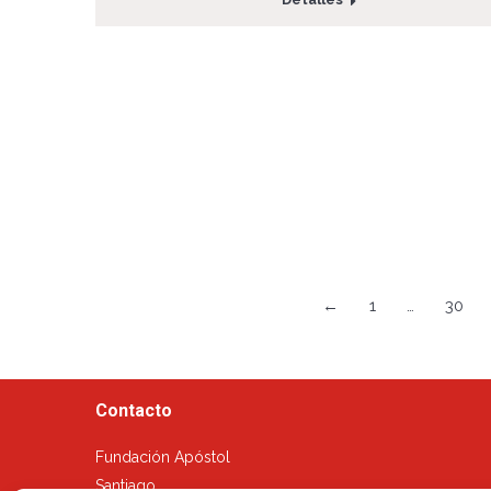
←
1
…
30
Contacto
Fundación Apóstol
Santiago