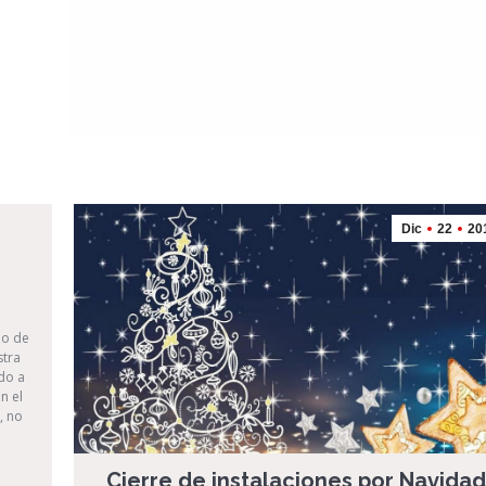
Dic
22
20
do de
stra
do a
n el
, no
Cierre de instalaciones por Navidad