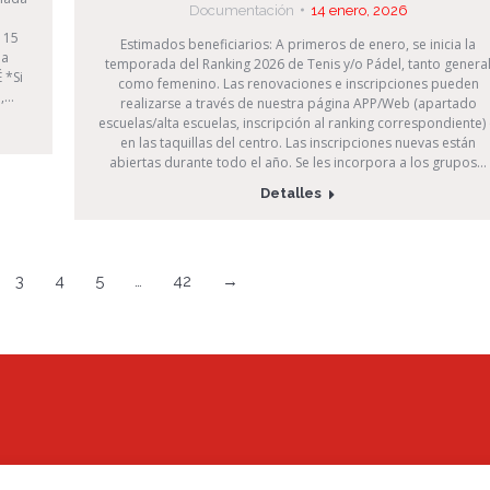
Documentación
14 enero, 2026
 15
Estimados beneficiarios: A primeros de enero, se inicia la
ña
temporada del Ranking 2026 de Tenis y/o Pádel, tanto genera
 *Si
como femenino. Las renovaciones e inscripciones pueden
a,…
realizarse a través de nuestra página APP/Web (apartado
escuelas/alta escuelas, inscripción al ranking correspondiente)
en las taquillas del centro. Las inscripciones nuevas están
abiertas durante todo el año. Se les incorpora a los grupos…
Detalles
3
4
5
…
42
→