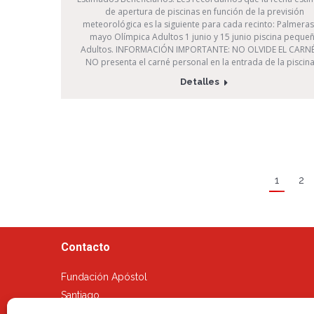
de apertura de piscinas en función de la previsión
meteorológica es la siguiente para cada recinto: Palmeras
mayo Olímpica Adultos 1 junio y 15 junio piscina peque
Adultos. INFORMACIÓN IMPORTANTE: NO OLVIDE EL CARNÉ
NO presenta el carné personal en la entrada de la piscin
Detalles
1
2
Contacto
Fundación Apóstol
Santiago
Calle Méjico, 53