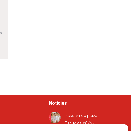
l
 o
Noticias
Reserva de plaza
Escuelas 26/27