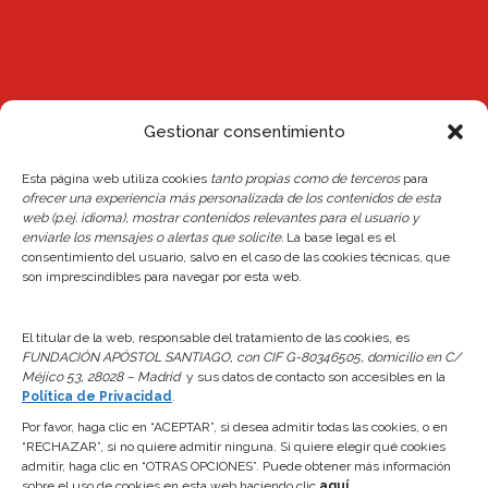
Gestionar consentimiento
Noticias
Esta página web utiliza cookies
tanto propias como de terceros
para
ofrecer una experiencia más personalizada de los contenidos de esta
web (p.ej. idioma), mostrar contenidos relevantes para el usuario y
Reserva de plaza Escuelas 26/27
enviarle los mensajes o alertas que solicite.
La base legal es el
24 junio, 2026
consentimiento del usuario, salvo en el caso de las cookies técnicas, que
son imprescindibles para navegar por esta web.
Actualización del Reglamento Interno y de la
Normativa de Reservas del Centro
El titular de la web, responsable del tratamiento de las cookies, es
FUNDACIÓN APÓSTOL SANTIAGO, con CIF G-80346505, domicilio en C/
24 junio, 2026
Méjico 53, 28028 – Madrid
y sus datos de contacto son accesibles en la
Política de Privacidad
.
Apertura Piscinas 2026
Por favor, haga clic en “ACEPTAR”, si desea admitir todas las cookies, o en
7 abril, 2026
“RECHAZAR”, si no quiere admitir ninguna. Si quiere elegir qué cookies
admitir, haga clic en “OTRAS OPCIONES”. Puede obtener más información
sobre el uso de cookies en esta web haciendo clic
aquí
.