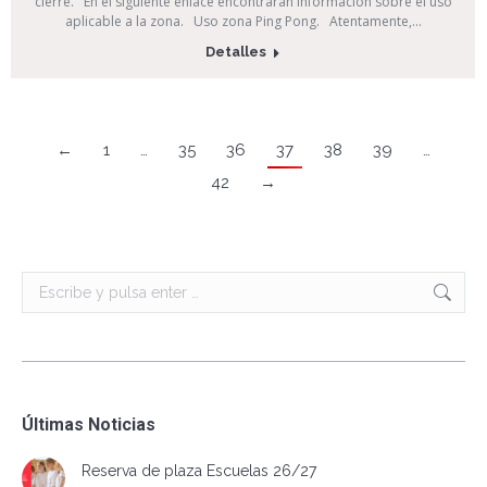
cierre. En el siguiente enlace encontraran información sobre el uso
aplicable a la zona. Uso zona Ping Pong. Atentamente,…
Detalles
←
1
…
35
36
37
38
39
…
42
→
Buscar:
Últimas Noticias
Reserva de plaza Escuelas 26/27