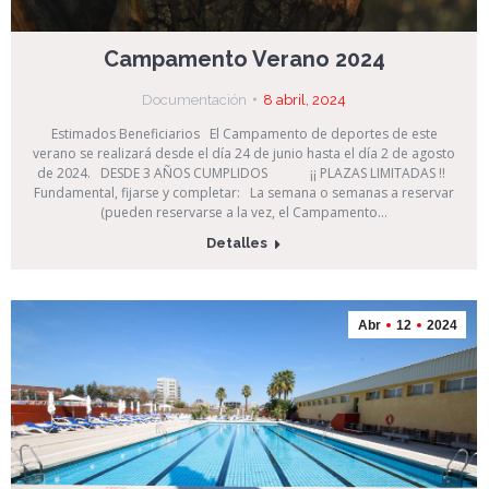
Campamento Verano 2024
Documentación
8 abril, 2024
Estimados Beneficiarios El Campamento de deportes de este
verano se realizará desde el día 24 de junio hasta el día 2 de agosto
de 2024. DESDE 3 AÑOS CUMPLIDOS ¡¡ PLAZAS LIMITADAS !!
Fundamental, fijarse y completar: La semana o semanas a reservar
(pueden reservarse a la vez, el Campamento…
Detalles
Abr
12
2024