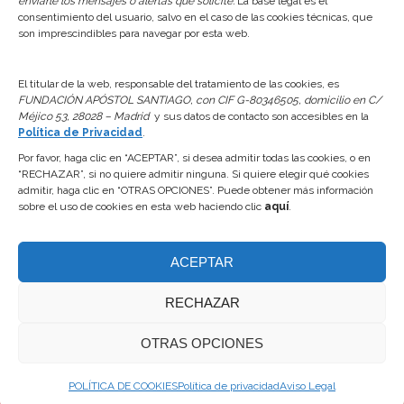
enviarle los mensajes o alertas que solicite.
La base legal es el
24 junio, 2026
consentimiento del usuario, salvo en el caso de las cookies técnicas, que
son imprescindibles para navegar por esta web.
Actualización del Reglamento Interno y de la
Normativa de Reservas del Centro
El titular de la web, responsable del tratamiento de las cookies, es
FUNDACIÓN APÓSTOL SANTIAGO, con CIF G-80346505, domicilio en C/
24 junio, 2026
Méjico 53, 28028 – Madrid
y sus datos de contacto son accesibles en la
Política de Privacidad
.
Apertura Piscinas 2026
Por favor, haga clic en “ACEPTAR”, si desea admitir todas las cookies, o en
7 abril, 2026
“RECHAZAR”, si no quiere admitir ninguna. Si quiere elegir qué cookies
admitir, haga clic en “OTRAS OPCIONES”. Puede obtener más información
sobre el uso de cookies en esta web haciendo clic
aquí
.
Aviso Legal
Política de
ACEPTAR
cookies
© 2025 Fundación Apóstol Santiago.
RECHAZAR
Todos los derechos reservados.
Política de
OTRAS OPCIONES
Privacidad
Contacto
POLÍTICA DE COOKIES
Política de privacidad
Aviso Legal
Ir