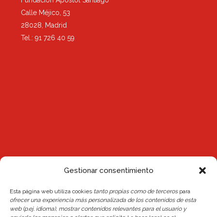
Fundación Apóstol Santiago
Calle Méjico, 53
28028, Madrid
Tel.: 91 726 40 59
Gestionar consentimiento
Noticias
Esta página web utiliza cookies
tanto propias como de terceros
para
ofrecer una experiencia más personalizada de los contenidos de esta
web (p.ej. idioma), mostrar contenidos relevantes para el usuario y
Reserva de plaza Escuelas 26/27