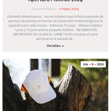
Documentación
1 mayo, 2024
Estimados Beneficiarios: Les recordamos que la fecha estimada de
apertura de piscinas en función de la previsión meteorológica es la
siguiente para cada recinto: Palmeras 15 mayo Olímpica Adultos
1 junio y 15 junio piscina pequeña Adultos. INFORMACIÓN
IMPORTANTE: NO OLVIDE EL CARNÉ *Si NO presenta el carné
personal en la entrada de…
Detalles
Abr
8
2024