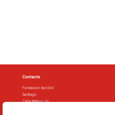
Contacto
Fundación Apóstol
Santiago
Calle Méjico, 53
28028, Madrid
Tel.: 91 726 40 59