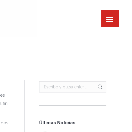
Buscar:
es,
 fin
Últimas Noticias
idas