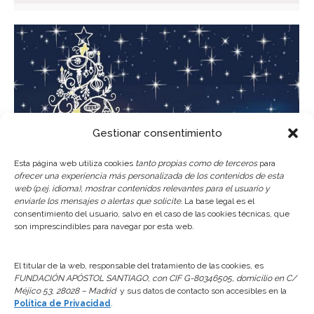
Gestionar consentimiento
Esta página web utiliza cookies
tanto propias como de terceros
para
ofrecer una experiencia más personalizada de los contenidos de esta
web (p.ej. idioma), mostrar contenidos relevantes para el usuario y
Cierre de instalaciones por Navidad
enviarle los mensajes o alertas que solicite.
La base legal es el
consentimiento del usuario, salvo en el caso de las cookies técnicas, que
son imprescindibles para navegar por esta web.
Documentación
Por
Fundación Apóstol
22 diciembre, 2019
El titular de la web, responsable del tratamiento de las cookies, es
Estimados Beneficiarios: Queremos informarles
FUNDACIÓN APÓSTOL SANTIAGO, con CIF G-80346505, domicilio en C/
que, como motivo de las celebraciones navideñas,
Méjico 53, 28028 – Madrid
y sus datos de contacto son accesibles en la
Política de Privacidad
.
el Centro permanecerá cerrado los siguientes días: