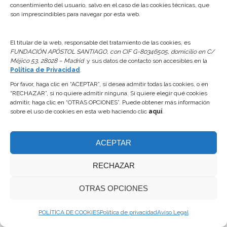
consentimiento del usuario, salvo en el caso de las cookies técnicas, que
son imprescindibles para navegar por esta web.
Nueva sección informativa COVID-19
Documentación
Por
Fundación Apóstol
26 junio, 2020
El titular de la web, responsable del tratamiento de las cookies, es
FUNDACIÓN APÓSTOL SANTIAGO, con CIF G-80346505, domicilio en C/
Estimado Beneficiario: Esperamos que tanto usted
Méjico 53, 28028 – Madrid
y sus datos de contacto son accesibles en la
como su familia, se encuentren bien y muy pronto
Política de Privacidad
.
volver a disfrutar de nuestro Centro de Deportes.
Por favor, haga clic en “ACEPTAR”, si desea admitir todas las cookies, o en
“RECHAZAR”, si no quiere admitir ninguna. Si quiere elegir qué cookies
Puede consultar en nuestra Web las
admitir, haga clic en “OTRAS OPCIONES”. Puede obtener más información
recomendaciones de higiene, salud y patologías,
sobre el uso de cookies en esta web haciendo clic
aquí
.
bienestar emocional, fases de desescalada, culto
en templos católicos, el día a día y en general
ACEPTAR
muchos de los protocolos…
RECHAZAR
OTRAS OPCIONES
POLÍTICA DE COOKIES
Política de privacidad
Aviso Legal