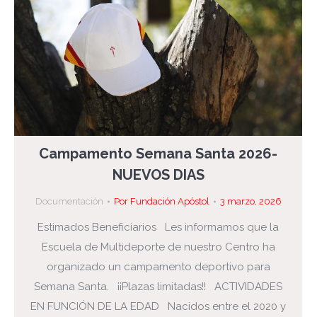
Campamento Semana Santa 2026-
NUEVOS DIAS
Documentación
Por
Fundación Apóstol
3 marzo, 2026
Estimados Beneficiarios Les informamos que la
Escuela de Multideporte de nuestro Centro ha
organizado un campamento deportivo para
Semana Santa. ¡¡Plazas limitadas!! ACTIVIDADES
EN FUNCIÓN DE LA EDAD Nacidos entre el 2020 y