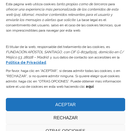
Esta página web utiliza cookies
tanto propias como de terceros
para
Noticias
ofrecer una experiencia más personalizada de los contenidos de esta
web (p.ej. idioma), mostrar contenidos relevantes para el usuario y
Reserva de plaza Escuelas 26/27
enviarle los mensajes o alertas que solicite.
La base legal es el
consentimiento del usuario, salvo en el caso de las cookies técnicas, que
24 junio, 2026
son imprescindibles para navegar por esta web.
Actualización del Reglamento Interno y de la
Normativa de Reservas del Centro
El titular de la web, responsable del tratamiento de las cookies, es
FUNDACIÓN APÓSTOL SANTIAGO, con CIF G-80346505, domicilio en C/
24 junio, 2026
Méjico 53, 28028 – Madrid
y sus datos de contacto son accesibles en la
Política de Privacidad
.
Apertura Piscinas 2026
Por favor, haga clic en “ACEPTAR”, si desea admitir todas las cookies, o en
“RECHAZAR”, si no quiere admitir ninguna. Si quiere elegir qué cookies
7 abril, 2026
admitir, haga clic en “OTRAS OPCIONES”. Puede obtener más información
sobre el uso de cookies en esta web haciendo clic
aquí
.
Aviso Legal
Política de
ACEPTAR
cookies
© 2025 Fundación Apóstol Santiago.
RECHAZAR
Todos los derechos reservados.
OTRAS OPCIONES
Política de