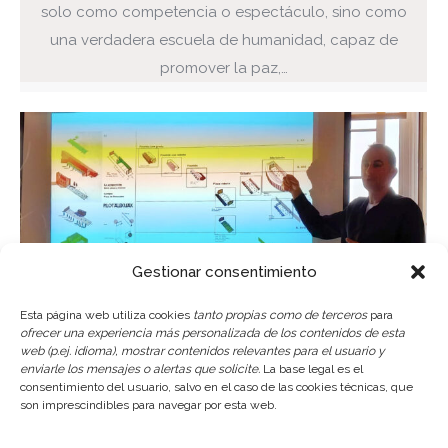
solo como competencia o espectáculo, sino como
una verdadera escuela de humanidad, capaz de
promover la paz,…
Gestionar consentimiento
Esta página web utiliza cookies
tanto propias como de terceros
para
ofrecer una experiencia más personalizada de los contenidos de esta
web (p.ej. idioma), mostrar contenidos relevantes para el usuario y
Los juegos de pelota: la
enviarle los mensajes o alertas que solicite.
La base legal es el
consentimiento del usuario, salvo en el caso de las cookies técnicas, que
transformación histórica de los
son imprescindibles para navegar por esta web.
espacios del juego