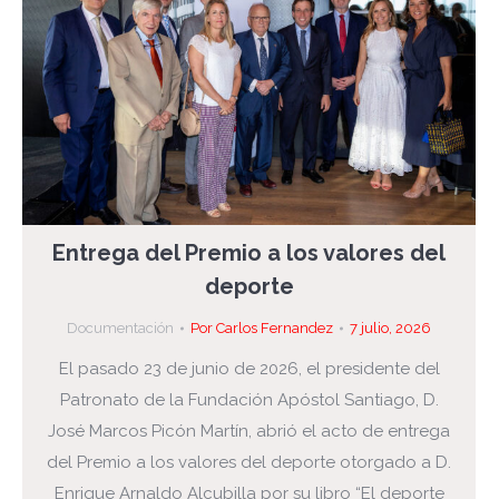
Entrega del Premio a los valores del
deporte
Documentación
Por
Carlos Fernandez
7 julio, 2026
El pasado 23 de junio de 2026, el presidente del
Patronato de la Fundación Apóstol Santiago, D.
José Marcos Picón Martín, abrió el acto de entrega
del Premio a los valores del deporte otorgado a D.
Enrique Arnaldo Alcubilla por su libro “El deporte