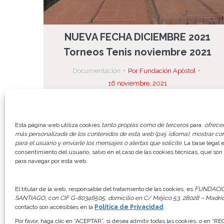
NUEVA FECHA DICIEMBRE 2021
Torneos Tenis noviembre 2021
Documentación
Por
Fundación Apóstol
16 noviembre, 2021
NUEVAS FECHAS. SABADO 11 Y DOMINGO 12 DE
DICIEMBRE Estimados Beneficiarios Nos
Esta página web utiliza cookies
tanto propias como de terceros
para
ofrecer
complace comunicarles las fechas de los
más personalizada de los contenidos de esta web (p.ej. idioma), mostrar co
próximos Torneos organizados por la Escuela
para el usuario y enviarle los mensajes o alertas que solicite.
La base legal e
consentimiento del usuario, salvo en el caso de las cookies técnicas, que so
de Tenis. Para más información pinche en los
para navegar por esta web.
enlaces. Sábado 20 de noviembre (YA
CELEBRADO): Torneo de Tenis noviembre 2021,
El titular de la web, responsable del tratamiento de las cookies, es
FUNDACI
SANTIAGO, con CIF G-80346505, domicilio en C/ Méjico 53, 28028 – Madri
DOBLES. Sábado 11 y…
contacto son accesibles en la
Política de Privacidad
.
Por favor, haga clic en “ACEPTAR”, si desea admitir todas las cookies, o en “R