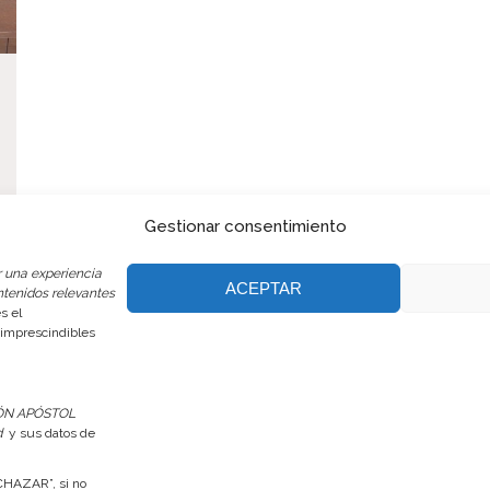
Gestionar consentimiento
 una experiencia
ACEPTAR
ntenidos relevantes
s el
n imprescindibles
ÓN APÓSTOL
d
y sus datos de
ECHAZAR”, si no