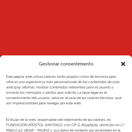
Gestionar consentimiento
Esta página web utiliza cookies
tanto propias como de terceros
para
Noticias
ofrecer una experiencia más personalizada de los contenidos de esta
web (p.ej. idioma), mostrar contenidos relevantes para el usuario y
Reserva de plaza Escuelas 26/27
enviarle los mensajes o alertas que solicite.
La base legal es el
consentimiento del usuario, salvo en el caso de las cookies técnicas, que
24 junio, 2026
son imprescindibles para navegar por esta web.
Actualización del Reglamento Interno y de la
Normativa de Reservas del Centro
El titular de la web, responsable del tratamiento de las cookies, es
FUNDACIÓN APÓSTOL SANTIAGO, con CIF G-80346505, domicilio en C/
24 junio, 2026
Méjico 53, 28028 – Madrid
y sus datos de contacto son accesibles en la