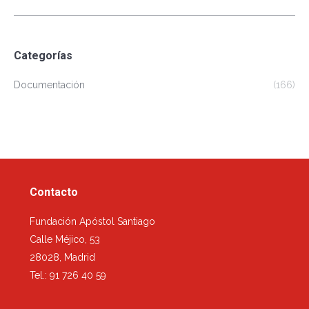
Categorías
Documentación
(166)
Contacto
Fundación Apóstol Santiago
Calle Méjico, 53
28028, Madrid
Tel.: 91 726 40 59