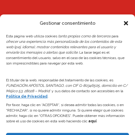
Gestionar consentimiento
Esta página web utiliza cookies
tanto propias como de terceros
para
Noticias
ofrecer una experiencia más personalizada de los contenidos de esta
web (p.ej. idioma), mostrar contenidos relevantes para el usuario y
Reserva de plaza Escuelas 26/27
enviarle los mensajes o alertas que solicite.
La base legal es el
consentimiento del usuario, salvo en el caso de las cookies técnicas, que
24 junio, 2026
son imprescindibles para navegar por esta web.
Actualización del Reglamento Interno y de la
Normativa de Reservas del Centro
El titular de la web, responsable del tratamiento de las cookies, es
FUNDACIÓN APÓSTOL SANTIAGO, con CIF G-80346505, domicilio en C/
24 junio, 2026
Méjico 53, 28028 – Madrid
y sus datos de contacto son accesibles en la
Política de Privacidad
.
Apertura Piscinas 2026
Por favor, haga clic en “ACEPTAR”, si desea admitir todas las cookies, o en
“RECHAZAR”, si no quiere admitir ninguna. Si quiere elegir qué cookies
7 abril, 2026
admitir, haga clic en “OTRAS OPCIONES”. Puede obtener más información
sobre el uso de cookies en esta web haciendo clic
aquí
.
Aviso Legal