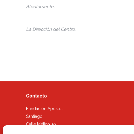
Atentamente,
La Dirección del Centro.
Contacto
Fundación Apóstol
Santiago
Calle Méjico, 53
28028, Madrid