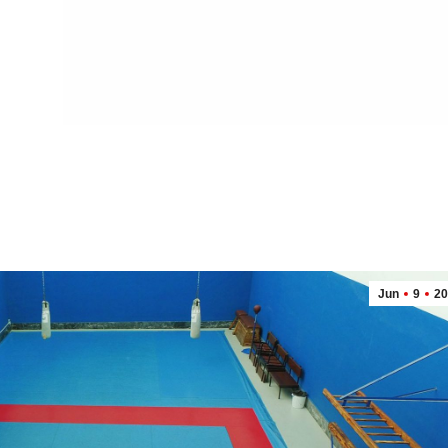
Jun
9
20