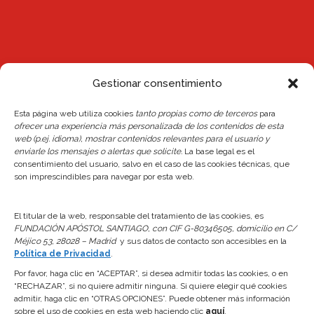
Gestionar consentimiento
Esta página web utiliza cookies
tanto propias como de terceros
para
Noticias
ofrecer una experiencia más personalizada de los contenidos de esta
web (p.ej. idioma), mostrar contenidos relevantes para el usuario y
Reserva de plaza Escuelas 26/27
enviarle los mensajes o alertas que solicite.
La base legal es el
consentimiento del usuario, salvo en el caso de las cookies técnicas, que
24 junio, 2026
son imprescindibles para navegar por esta web.
Actualización del Reglamento Interno y de la
Normativa de Reservas del Centro
El titular de la web, responsable del tratamiento de las cookies, es
FUNDACIÓN APÓSTOL SANTIAGO, con CIF G-80346505, domicilio en C/
24 junio, 2026
Méjico 53, 28028 – Madrid
y sus datos de contacto son accesibles en la
Política de Privacidad
.
Apertura Piscinas 2026
Por favor, haga clic en “ACEPTAR”, si desea admitir todas las cookies, o en
“RECHAZAR”, si no quiere admitir ninguna. Si quiere elegir qué cookies
7 abril, 2026
admitir, haga clic en “OTRAS OPCIONES”. Puede obtener más información
sobre el uso de cookies en esta web haciendo clic
aquí
.