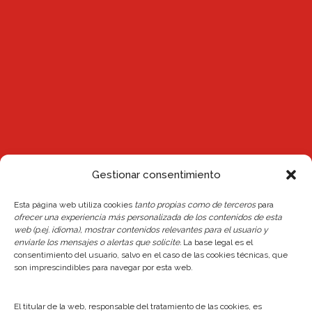
Gestionar consentimiento
Esta página web utiliza cookies
tanto propias como de terceros
para
Noticias
ofrecer una experiencia más personalizada de los contenidos de esta
web (p.ej. idioma), mostrar contenidos relevantes para el usuario y
Reserva de plaza Escuelas 26/27
enviarle los mensajes o alertas que solicite.
La base legal es el
consentimiento del usuario, salvo en el caso de las cookies técnicas, que
24 junio, 2026
son imprescindibles para navegar por esta web.
Actualización del Reglamento Interno y de la
Normativa de Reservas del Centro
El titular de la web, responsable del tratamiento de las cookies, es