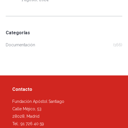
Categorías
Documentación
(166)
Contacto
Fundación Apóstol Santiago
Calle Méjico, 53
28028, Madrid
Tel.: 91 726 40 59