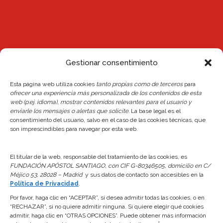
Gestionar consentimiento
Noticias
Esta página web utiliza cookies
tanto propias como de terceros
para
ofrecer una experiencia más personalizada de los contenidos de esta
web (p.ej. idioma), mostrar contenidos relevantes para el usuario y
Reserva de plaza Escuelas 26/27
enviarle los mensajes o alertas que solicite.
La base legal es el
24 junio, 2026
consentimiento del usuario, salvo en el caso de las cookies técnicas, que
son imprescindibles para navegar por esta web.
Actualización del Reglamento Interno y de la
Normativa de Reservas del Centro
El titular de la web, responsable del tratamiento de las cookies, es
FUNDACIÓN APÓSTOL SANTIAGO, con CIF G-80346505, domicilio en C/
24 junio, 2026
Méjico 53, 28028 – Madrid
y sus datos de contacto son accesibles en la
Política de Privacidad
.
Apertura Piscinas 2026
Por favor, haga clic en “ACEPTAR”, si desea admitir todas las cookies, o en
7 abril, 2026
“RECHAZAR”, si no quiere admitir ninguna. Si quiere elegir qué cookies
admitir, haga clic en “OTRAS OPCIONES”. Puede obtener más información