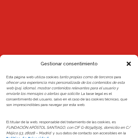
Gestionar consentimiento
Noticias
Esta página web utiliza cookies
tanto propias como de terceros
para
ofrecer una experiencia más personalizada de los contenidos de esta
web (p.ej. idioma), mostrar contenidos relevantes para el usuario y
Reserva de plaza Escuelas 26/27
enviarle los mensajes o alertas que solicite.
La base legal es el
24 junio, 2026
consentimiento del usuario, salvo en el caso de las cookies técnicas, que
son imprescindibles para navegar por esta web.
Actualización del Reglamento Interno y de la
Normativa de Reservas del Centro
El titular de la web, responsable del tratamiento de las cookies, es
FUNDACIÓN APÓSTOL SANTIAGO, con CIF G-80346505, domicilio en C/
24 junio, 2026
Méjico 53, 28028 – Madrid
y sus datos de contacto son accesibles en la